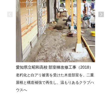
愛知県立昭和高校 部室棟改修工事（2018）
ガレージ
老朽化と白アリ被害を受けた木造部室を、二重
暑さ対策
屋根と構造補強で再生し、温もりあるクラブハ
を守るコ
ウスへ