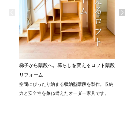
梯子から階段へ。暮らしを変えるロフト階段
愛知県立
老朽化と
リフォーム
屋根と構
空間にぴったり納まる収納型階段を製作。収納
ウスへ
力と安全性を兼ね備えたオーダー家具です。