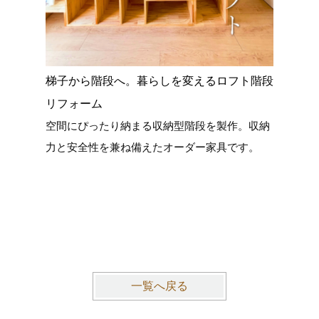
梯子から階段へ。暮らしを変えるロフト階段
愛知県立
老朽化と
リフォーム
屋根と構
空間にぴったり納まる収納型階段を製作。収納
ウスへ
力と安全性を兼ね備えたオーダー家具です。
一覧へ戻る