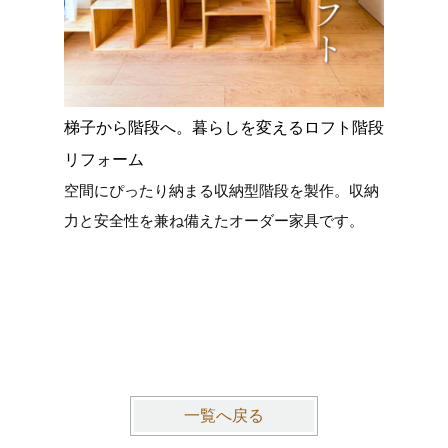
梯子から階段へ。暮らしを変えるロフト階段
愛知県立
老朽化と
リフォーム
屋根と構
空間にぴったり納まる収納型階段を製作。収納
ウスへ
力と安全性を兼ね備えたオーダー家具です。
一覧へ戻る