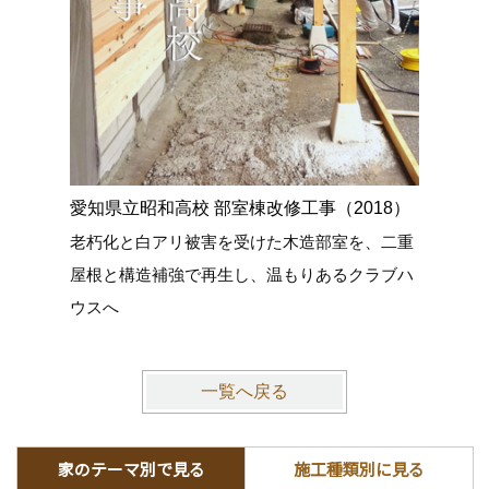
愛知県立昭和高校 部室棟改修工事（2018）
ガレージ
老朽化と白アリ被害を受けた木造部室を、二重
暑さ対策
屋根と構造補強で再生し、温もりあるクラブハ
を守るコ
ウスへ
一覧へ戻る
家のテーマ別で見る
施工種類別に見る