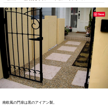
Save
南欧風の門扉は黒のアイアン製。