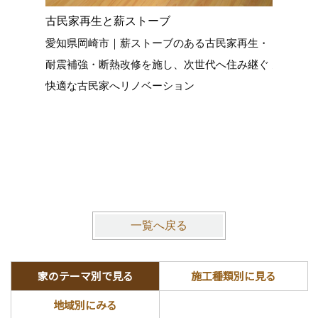
古民家再生と薪ストーブ
築70年
愛知県岡崎市｜薪ストーブのある古民家再生・
築70年
耐震補強・断熱改修を施し、次世代へ住み継ぐ
建具を丁
快適な古民家へリノベーション
を活かし
よる耐震
的な意匠
いへと再
一覧へ戻る
家のテーマ別で見る
施工種類別に見る
地域別にみる