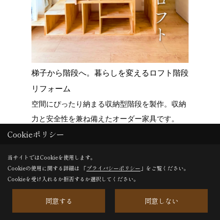
梯子から階段へ。暮らしを変えるロフト階段
愛知県立
老朽化と
リフォーム
屋根と構
空間にぴったり納まる収納型階段を製作。収納
ウスへ
力と安全性を兼ね備えたオーダー家具です。
Cookieポリシー
当サイトではCookieを使用します。
Cookieの使用に関する詳細は 「
プライバシーポリシー
」をご覧ください。
Cookieを受け入れるか拒否するか選択してください。
同意する
同意しない
一覧へ戻る