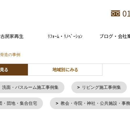
0
古民家再生
ﾘﾌｫｰﾑ・ﾘﾉﾍﾞｰｼｮﾝ
ブログ・会社
鉄骨造の事例
見る
地域別にみる
洗面・バスルーム施工事例集
リビング施工事例集
団・団地・集合住宅
教会・寺院・神社・公共施設・事