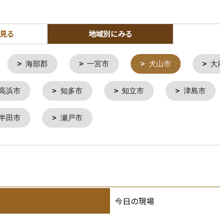
見る
地域別にみる
海部郡
一宮市
犬山市
大
高浜市
知多市
知立市
津島市
半田市
瀬戸市
今日の現場