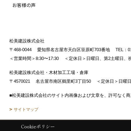
お客様の声
松美建設株式会社
〒468-0044
愛知県名古屋市天白区笹原町703番地
TEL：
0
＜営業時間＞8:30〜17:30
＜定休日＞日曜日、第2土曜日、
松美建設株式会社・木材加工工場・倉庫
〒4570021
名古屋市南区鶴里町3丁目50
＜定休日＞日曜日
■松美建設株式会社のサイト内画像および文章を、許可なく
サイトマップ
Cookieポリシー
Copyright (c) matsumikensetsu. All Rights Reserved.
|
Produced by
ゴ