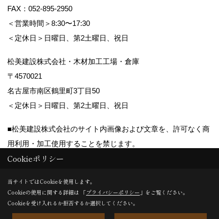
FAX：052-895-2950
＜営業時間＞8:30〜17:30
＜定休日＞日曜日、第2土曜日、祝日
松美建設株式会社・木材加工工場・倉庫
〒4570021
名古屋市南区鶴里町3丁目50
＜定休日＞日曜日、第2土曜日、祝日
■松美建設株式会社のサイト内画像および文章を、許可なく商
用利用・加工使用することを禁じます。
Cookieポリシー
Copyright (c) matsumikensetsu. All Rights Reserved.
当サイトではCookieを使用します。
Cookieの使用に関する詳細は 「
プライバシーポリシー
」をご覧ください。
Produced by
ゴデスクリエイト
Cookieを受け入れるか拒否するか選択してください。