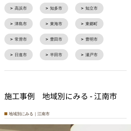
高浜市
知多市
知立市
津島市
東海市
東郷町
常滑市
豊田市
豊明市
日進市
半田市
瀬戸市
施工事例 地域別にみる - 江南市
地域別にみる｜江南市