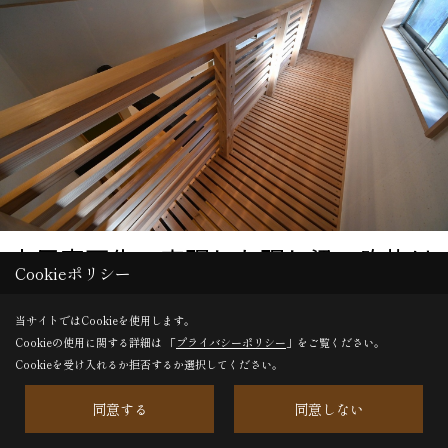
古民家再生で実現した現し梁の吹抜け
Cookieポリシー
空間
当サイトではCookieを使用します。
Cookieの使用に関する詳細は 「
プライバシーポリシー
」をご覧ください。
吹抜けのすのこ式空中ブリッジ。吹き抜けへ伸びやかに広がっ
Cookieを受け入れるか拒否するか選択してください。
た空間がゆとりの時間を演出します。
同意する
同意しない