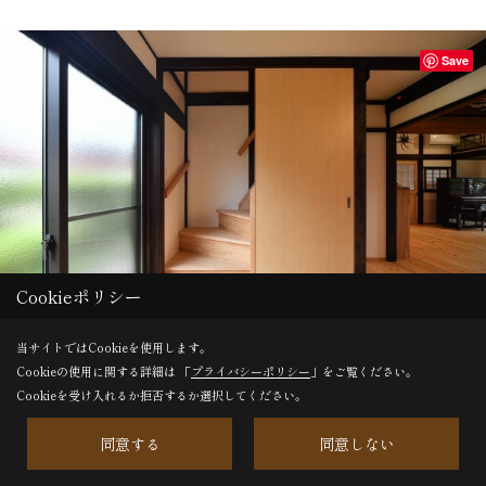
Save
Cookieポリシー
当サイトではCookieを使用します。
Cookieの使用に関する詳細は 「
プライバシーポリシー
」をご覧ください。
普段は二階を使わないので冷暖房効率を考えています。
Cookieを受け入れるか拒否するか選択してください。
同意する
同意しない
Save