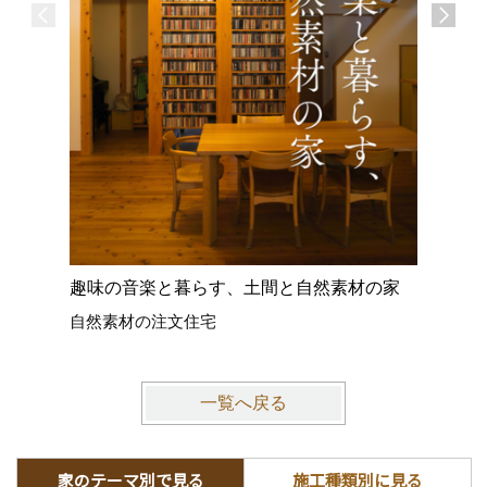
趣味の音楽と暮らす、土間と自然素材の家
注文住宅
自然素材の注文住宅
大工造作
一覧へ戻る
家のテーマ別で見る
施工種類別に見る