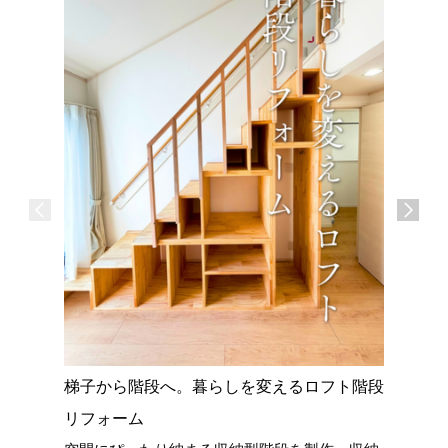
梯子から階段へ。暮らしを変えるロフト階段
愛知県立
老朽化と
リフォーム
屋根と構