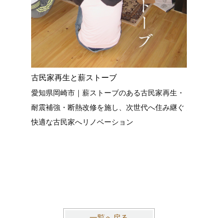
古民家再生と薪ストーブ
築70年
愛知県岡崎市｜薪ストーブのある古民家再生・
築70年
耐震補強・断熱改修を施し、次世代へ住み継ぐ
建具を丁
快適な古民家へリノベーション
を活かし
よる耐震
的な意匠
いへと再
一覧へ戻る