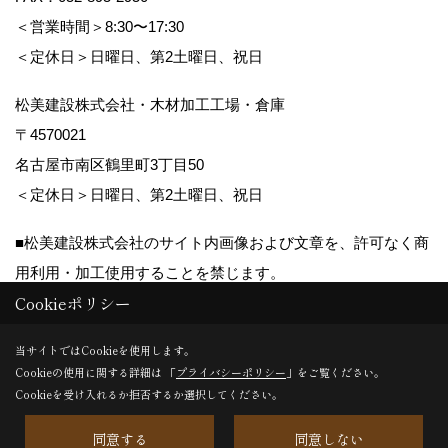
す。
＜営業時間＞8:30〜17:30
お客様からのお問合せへの対応。
＜定休日＞日曜日、第2土曜日、祝日
お客様に適した情報やイベント案内を郵送・E
メール等でお知らせ。
松美建設株式会社・木材加工工場・倉庫
お客様の家づくりに関するご提案。
〒4570021
お客様からのご質問やご意見に対する回答な
名古屋市南区鶴里町3丁目50
ど、必要に応じたお客様へのご連絡。
＜定休日＞日曜日、第2土曜日、祝日
■松美建設株式会社のサイト内画像および文章を、許可なく商
用利用・加工使用することを禁じます。
取得した個人情報は、お客様の同意がなく第三者
Cookieポリシー
に開示することはありません。
Copyright (c) matsumikensetsu. All Rights Reserved.
当サイトではCookieを使用します。
ただし、次の場合は除きます。
Cookieの使用に関する詳細は 「
プライバシーポリシー
」をご覧ください。
Produced by
ゴデスクリエイト
法令、条例その他関係当局の要請を受けた場
Cookieを受け入れるか拒否するか選択してください。
合。
同意する
同意しない
人の生命、身体及び財産の保護のために緊急の