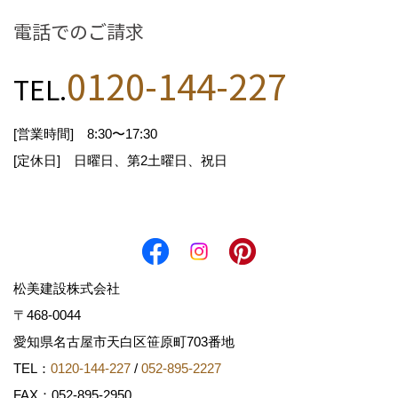
当社では、お客様の同意を得た上で以下、個人情
電話でのご請求
報を収集いたします。 収集するにあたっては利用
目的を明記の上、適法かつ公正な手段によりま
0120-144-227
TEL.
す。
氏名
[営業時間] 8:30〜17:30
郵便番号・住所
[定休日] 日曜日、第2土曜日、祝日
電話番号・携帯電話番号
メールアドレス等連絡先
松美建設株式会社
〒468-0044
お客様から直接書面にて個人情報を取得する場合
は、その都度利用目的を明示させていただきま
愛知県名古屋市天白区笹原町703番地
す。それ以外で、個人情報を取得する場合は、次
TEL：
0120-144-227
/
052-895-2227
の利用目的の範囲内で取り扱わせていただきま
FAX：052-895-2950