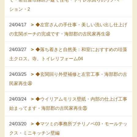
ション・2
24/04/17
◆左官さんの手仕事・美しい洗い出し仕上げ
の玄関ポーチの完成です・海部郡の古民家再生㊳
24/03/27
◆落ち着きと自然美：和室におすすめの珪藻
土クロス。寺、トイレリフォーム04
24/03/25
◆玄関回り外壁補修と左官工事・海部郡の古
民家再生㊱
24/03/24
◆ウイリアムモリス壁紙・内部の仕上げ工事
始まってます・海部郡の古民家再生㉟
24/03/20
◆マツミの事務所プチリノベ03・モールテッ
クス・ミニキッチン壁編