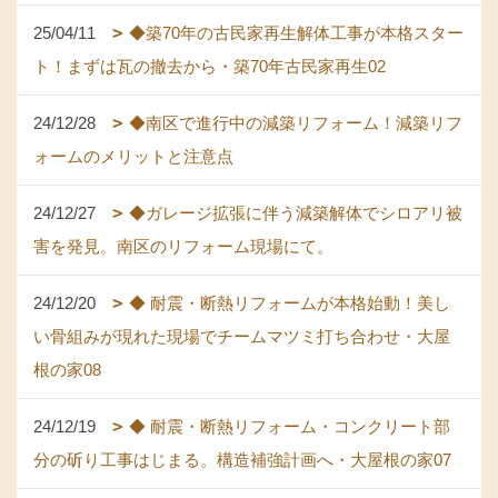
25/04/11
◆築70年の古民家再生解体工事が本格スター
ト！まずは瓦の撤去から・築70年古民家再生02
24/12/28
◆南区で進行中の減築リフォーム！減築リフ
ォームのメリットと注意点
24/12/27
◆ガレージ拡張に伴う減築解体でシロアリ被
害を発見。南区のリフォーム現場にて。
24/12/20
◆ 耐震・断熱リフォームが本格始動！美し
い骨組みが現れた現場でチームマツミ打ち合わせ・大屋
根の家08
24/12/19
◆ 耐震・断熱リフォーム・コンクリート部
分の斫り工事はじまる。構造補強計画へ・大屋根の家07