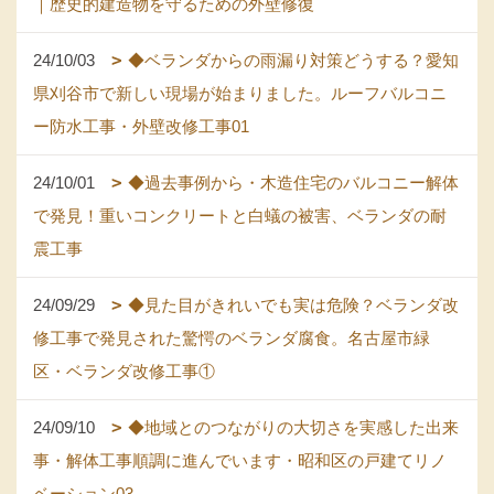
｜歴史的建造物を守るための外壁修復
24/10/03
◆ベランダからの雨漏り対策どうする？愛知
県刈谷市で新しい現場が始まりました。ルーフバルコニ
ー防水工事・外壁改修工事01
24/10/01
◆過去事例から・木造住宅のバルコニー解体
で発見！重いコンクリートと白蟻の被害、ベランダの耐
震工事
24/09/29
◆見た目がきれいでも実は危険？ベランダ改
修工事で発見された驚愕のベランダ腐食。名古屋市緑
区・ベランダ改修工事①
24/09/10
◆地域とのつながりの大切さを実感した出来
事・解体工事順調に進んでいます・昭和区の戸建てリノ
ベーション03