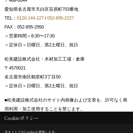
〒468-0044
愛知県名古屋市天白区笹原町703番地
TEL：
0120-144-227
/
052-895-2227
FAX：052-895-2950
＜営業時間＞8:30〜17:30
＜定休日＞日曜日、第2土曜日、祝日
松美建設株式会社・木材加工工場・倉庫
〒4570021
名古屋市南区鶴里町3丁目50
＜定休日＞日曜日、第2土曜日、祝日
■松美建設株式会社のサイト内画像および文章を、許可なく商
用利用・加工使用することを禁じます。
Cookieポリシー
Copyright (c) matsumikensetsu. All Rights Reserved.
当サイトではCookieを使用します。