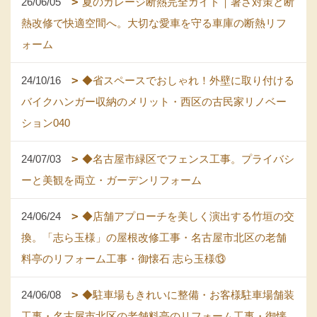
26/06/05
夏のガレージ断熱完全ガイド｜暑さ対策と断
熱改修で快適空間へ。大切な愛車を守る車庫の断熱リフ
ォーム
24/10/16
◆省スペースでおしゃれ！外壁に取り付ける
バイクハンガー収納のメリット・西区の古民家リノベー
ション040
24/07/03
◆名古屋市緑区でフェンス工事。プライバシ
ーと美観を両立・ガーデンリフォーム
24/06/24
◆店舗アプローチを美しく演出する竹垣の交
換。「志ら玉様」の屋根改修工事・名古屋市北区の老舗
料亭のリフォーム工事・御懐石 志ら玉様⑬
24/06/08
◆駐車場もきれいに整備・お客様駐車場舗装
工事・名古屋市北区の老舗料亭のリフォーム工事・御懐