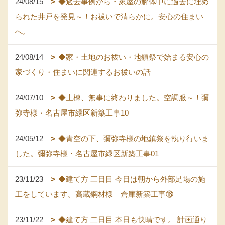
24/08/15
◆過去事例から・家屋の解体中に過去に埋め
られた井戸を発見～！お祓いで清らかに。安心の住まい
へ。
24/08/14
◆家・土地のお祓い・地鎮祭で始まる安心の
家づくり・住まいに関連するお祓いの話
24/07/10
◆上棟、無事に終わりました。空調服～！彌
弥寺様・名古屋市緑区新築工事10
24/05/12
◆青空の下、彌弥寺様の地鎮祭を執り行いま
した。彌弥寺様・名古屋市緑区新築工事01
23/11/23
◆建て方 三日目 今日は朝から外部足場の施
工をしています。高蔵鋼材様 倉庫新築工事⑯
23/11/22
◆建て方 二日目 本日も快晴です。 計画通り