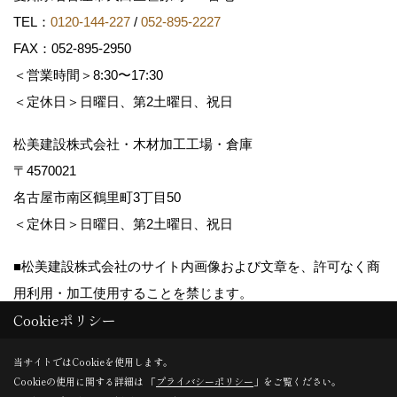
TEL：
0120-144-227
/
052-895-2227
FAX：052-895-2950
＜営業時間＞8:30〜17:30
＜定休日＞日曜日、第2土曜日、祝日
松美建設株式会社・木材加工工場・倉庫
〒4570021
名古屋市南区鶴里町3丁目50
＜定休日＞日曜日、第2土曜日、祝日
■松美建設株式会社のサイト内画像および文章を、許可なく商
用利用・加工使用することを禁じます。
Cookieポリシー
Copyright (c) matsumikensetsu. All Rights Reserved.
当サイトではCookieを使用します。
Cookieの使用に関する詳細は 「
プライバシーポリシー
」をご覧ください。
Produced by
ゴデスクリエイト