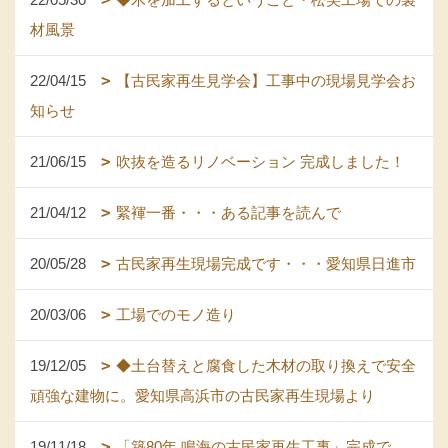
材風景
22/04/15
【古民家再生見学会】工事中の現場見学会お
知らせ
21/06/15
吹抜を造るリノベーション 完成しました！
21/04/12
緊褌一番・・・ある記事を読んで
20/05/28
古民家再生現場完成です・・・愛知県日進市
20/03/06
工場でのモノ造り
19/12/05
◆土台替えと腐食した木材の取り換えで安全
頑強な建物に。愛知県高浜市の古民家再生現場より
19/11/18
「築80年 鳴海の古民家再生工事」完成で