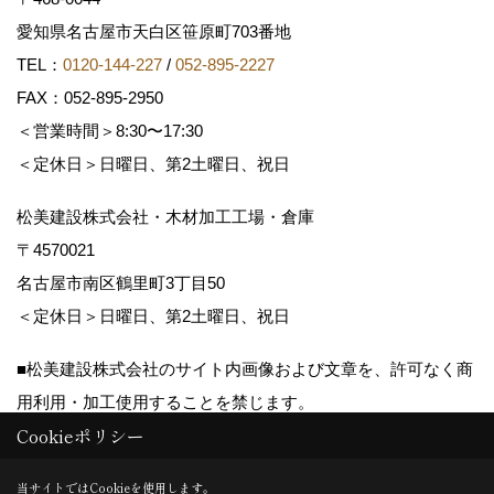
愛知県名古屋市天白区笹原町703番地
TEL：
0120-144-227
/
052-895-2227
FAX：052-895-2950
＜営業時間＞8:30〜17:30
＜定休日＞日曜日、第2土曜日、祝日
松美建設株式会社・木材加工工場・倉庫
〒4570021
名古屋市南区鶴里町3丁目50
＜定休日＞日曜日、第2土曜日、祝日
■松美建設株式会社のサイト内画像および文章を、許可なく商
用利用・加工使用することを禁じます。
Cookieポリシー
Copyright (c) matsumikensetsu. All Rights Reserved.
当サイトではCookieを使用します。