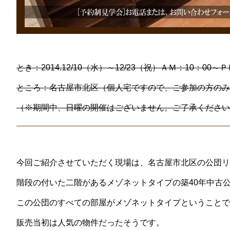
とき：2014.12/10（水）～12/23（祝）ＡＭ：10：00～Ｐ
ところ：名古屋市北区（個人宅ですので、ご参加の方のみ
（※期間中、日曜の開催はございません。ご了承ください
今回ご紹介させていただく現場は、名古屋市北区の公団リ
階段の付いた二階があるメゾネットタイプの築40年中古
この公団のすべての部屋がメゾネットタイプということで
販売当初は人気の物件だったそうです。