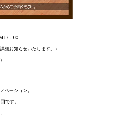
Ｍ17：00
詳細お知らせいたします。）
）
ノベーション。
公団です。
、