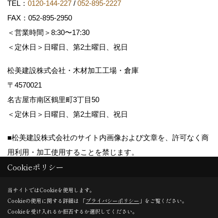
TEL：
0120-144-227
/
052-895-2227
FAX：052-895-2950
＜営業時間＞8:30〜17:30
＜定休日＞日曜日、第2土曜日、祝日
松美建設株式会社・木材加工工場・倉庫
〒4570021
名古屋市南区鶴里町3丁目50
＜定休日＞日曜日、第2土曜日、祝日
■松美建設株式会社のサイト内画像および文章を、許可なく商
用利用・加工使用することを禁じます。
Cookieポリシー
Copyright (c) matsumikensetsu. All Rights Reserved.
当サイトではCookieを使用します。
Cookieの使用に関する詳細は 「
プライバシーポリシー
」をご覧ください。
Produced by
ゴデスクリエイト
Cookieを受け入れるか拒否するか選択してください。