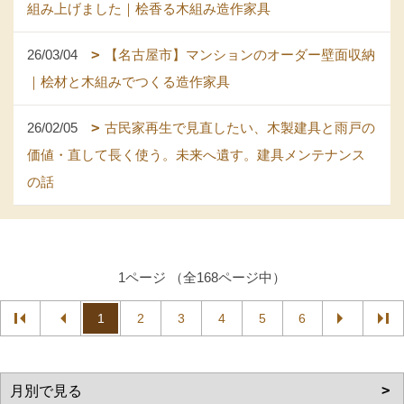
組み上げました｜桧香る木組み造作家具
26/03/04
【名古屋市】マンションのオーダー壁面収納
｜桧材と木組みでつくる造作家具
26/02/05
古民家再生で見直したい、木製建具と雨戸の
価値・直して長く使う。未来へ遺す。建具メンテナンス
の話
1ページ （全168ページ中）
1
2
3
4
5
6