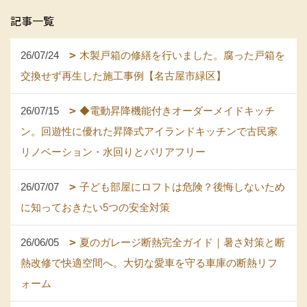
記事一覧
26/07/24
木製戸箱の修繕を行いました。腐った戸箱を
交換せず再生した施工事例【名古屋市緑区】
26/07/15
◆電動昇降機能付きオーダーメイドキッチ
ン。回遊性に優れた昇降式アイランドキッチンで古民家
リノベーション・水回りとバリアフリー
26/07/07
子ども部屋にロフトは危険？後悔しないため
に知っておきたい5つの安全対策
26/06/05
夏のガレージ断熱完全ガイド｜暑さ対策と断
熱改修で快適空間へ。大切な愛車を守る車庫の断熱リフ
ォーム