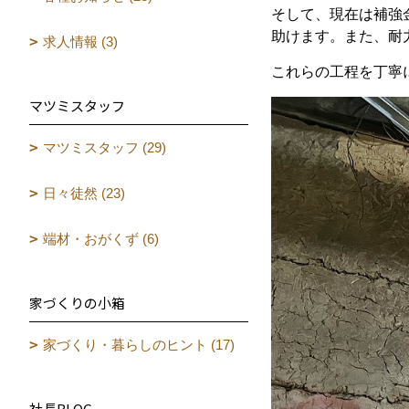
そして、現在は補強
助けます。また、耐
求人情報 (3)
これらの工程を丁寧
マツミスタッフ
マツミスタッフ (29)
日々徒然 (23)
端材・おがくず (6)
家づくりの小箱
家づくり・暮らしのヒント (17)
社長BLOG