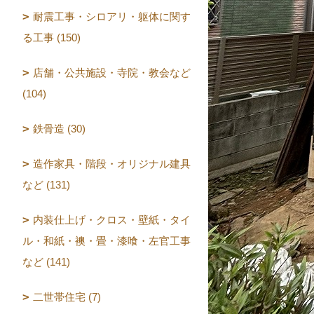
耐震工事・シロアリ・躯体に関す
る工事 (150)
店舗・公共施設・寺院・教会など
(104)
鉄骨造 (30)
造作家具・階段・オリジナル建具
など (131)
内装仕上げ・クロス・壁紙・タイ
ル・和紙・襖・畳・漆喰・左官工事
など (141)
二世帯住宅 (7)