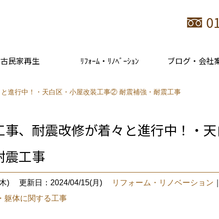
0
古民家再生
ﾘﾌｫｰﾑ・ﾘﾉﾍﾞｰｼｮﾝ
ブログ・会社
と進行中！・天白区・小屋改装工事② 耐震補強・耐震工事
工事、耐震改修が着々と進行中！・天
耐震工事
木)
更新日：2024/04/15(月)
リフォーム・リノベーション
・躯体に関する工事