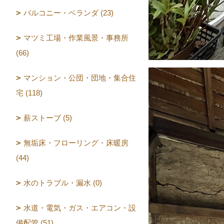
バルコニー・ベランダ (23)
マツミ工場・作業風景・事務所
(66)
マンション・公団・団地・集合住
宅 (118)
薪ストーブ (5)
無垢床・フローリング・床暖房
(44)
水のトラブル・漏水 (0)
水道・電気・ガス・エアコン・設
備配管 (51)