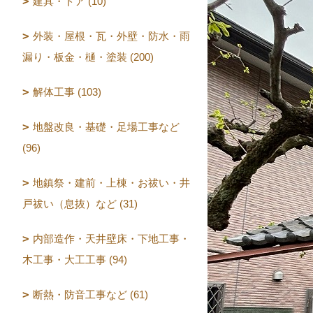
建具・ドア (10)
外装・屋根・瓦・外壁・防水・雨
漏り・板金・樋・塗装 (200)
解体工事 (103)
地盤改良・基礎・足場工事など
(96)
地鎮祭・建前・上棟・お祓い・井
戸祓い（息抜）など (31)
内部造作・天井壁床・下地工事・
木工事・大工工事 (94)
断熱・防音工事など (61)