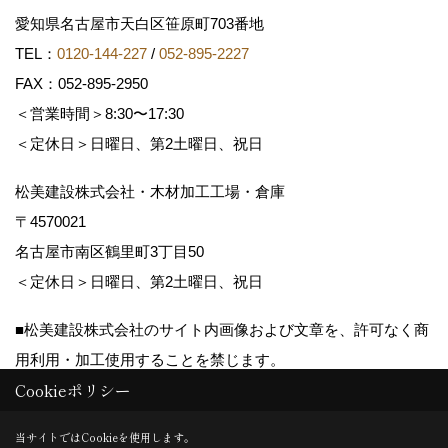
愛知県名古屋市天白区笹原町703番地
TEL：
0120-144-227
/
052-895-2227
FAX：052-895-2950
＜営業時間＞8:30〜17:30
＜定休日＞日曜日、第2土曜日、祝日
松美建設株式会社・木材加工工場・倉庫
〒4570021
名古屋市南区鶴里町3丁目50
＜定休日＞日曜日、第2土曜日、祝日
■松美建設株式会社のサイト内画像および文章を、許可なく商
用利用・加工使用することを禁じます。
Cookieポリシー
Copyright (c) matsumikensetsu. All Rights Reserved.
当サイトではCookieを使用します。