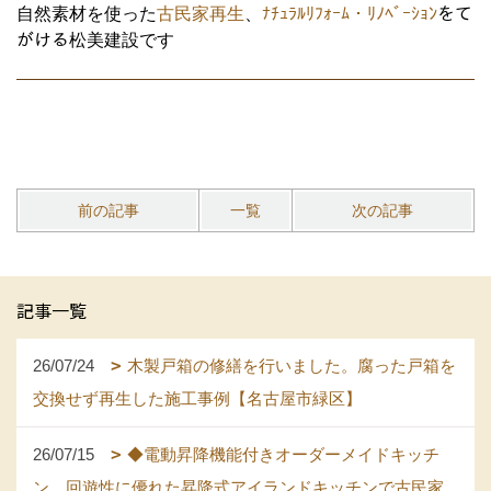
自然素材を使った
古民家再生
、
ﾅﾁｭﾗﾙﾘﾌｫｰﾑ・ﾘﾉﾍﾞｰｼｮﾝ
をて
がける松美建設です
前の記事
一覧
次の記事
記事一覧
26/07/24
木製戸箱の修繕を行いました。腐った戸箱を
交換せず再生した施工事例【名古屋市緑区】
26/07/15
◆電動昇降機能付きオーダーメイドキッチ
ン。回遊性に優れた昇降式アイランドキッチンで古民家