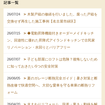
記事一覧
26/07/24
木製戸箱の修繕を行いました。腐った戸箱を
交換せず再生した施工事例【名古屋市緑区】
26/07/15
◆電動昇降機能付きオーダーメイドキッチ
ン。回遊性に優れた昇降式アイランドキッチンで古民家
リノベーション・水回りとバリアフリー
26/07/07
子ども部屋にロフトは危険？後悔しないため
に知っておきたい5つの安全対策
26/06/05
夏のガレージ断熱完全ガイド｜暑さ対策と断
熱改修で快適空間へ。大切な愛車を守る車庫の断熱リフ
ォーム
26/04/20
水まわりリフォーム。段差・寒さ・動線を解