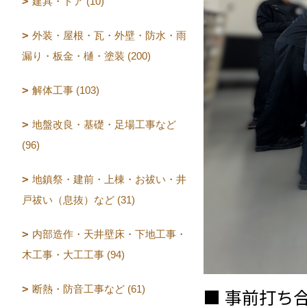
建具・ドア (10)
外装・屋根・瓦・外壁・防水・雨
漏り・板金・樋・塗装 (200)
解体工事 (103)
地盤改良・基礎・足場工事など
(96)
地鎮祭・建前・上棟・お祓い・井
戸祓い（息抜）など (31)
内部造作・天井壁床・下地工事・
木工事・大工工事 (94)
断熱・防音工事など (61)
■ 事前打ち