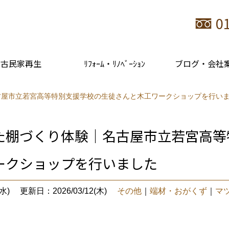
0
古民家再生
ﾘﾌｫｰﾑ・ﾘﾉﾍﾞｰｼｮﾝ
ブログ・会社
古屋市立若宮高等特別支援学校の生徒さんと木工ワークショップを行い
た棚づくり体験｜名古屋市立若宮高等
ークショップを行いました
水)
更新日：2026/03/12(木)
その他
｜
端材・おがくず
｜
マ