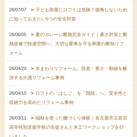
26/07/07
子ども部屋にロフトは危険？後悔しないため
に知っておきたい5つの安全対策
26/06/05
夏のガレージ断熱完全ガイド｜暑さ対策と断
熱改修で快適空間へ。大切な愛車を守る車庫の断熱リフ
ォーム
26/04/20
水まわりリフォーム。段差・寒さ・動線を解
決する介護リフォーム事例
26/04/10
ロフトの「はしご」を「階段」へ。安全性と
収納力を高めたリフォーム事例
26/03/11
端材を使った棚づくり体験｜名古屋市立若宮
高等特別支援学校の生徒さんと木工ワークショップを行
いました