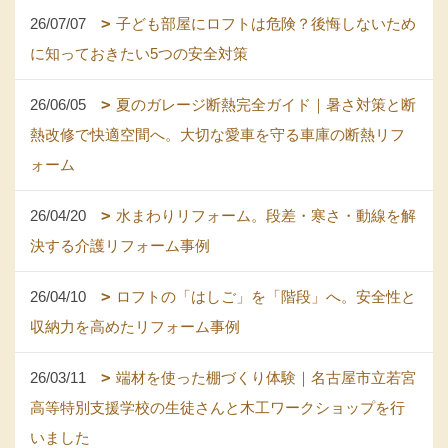
26/07/07
子ども部屋にロフトは危険？後悔しないため
に知っておきたい5つの安全対策
26/06/05
夏のガレージ断熱完全ガイド｜暑さ対策と断
熱改修で快適空間へ。大切な愛車を守る車庫の断熱リフ
ォーム
26/04/20
水まわりリフォーム。段差・寒さ・動線を解
決する介護リフォーム事例
26/04/10
ロフトの「はしご」を「階段」へ。安全性と
収納力を高めたリフォーム事例
26/03/11
端材を使った棚づくり体験｜名古屋市立若宮
高等特別支援学校の生徒さんと木工ワークショップを行
いました