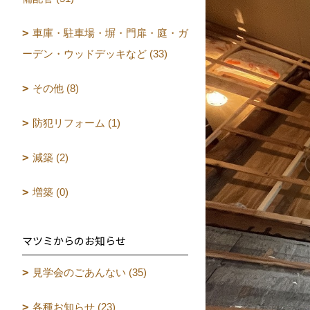
車庫・駐車場・塀・門扉・庭・ガ
ーデン・ウッドデッキなど (33)
その他 (8)
防犯リフォーム (1)
減築 (2)
増築 (0)
マツミからのお知らせ
見学会のごあんない (35)
各種お知らせ (23)