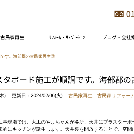
0
古民家再生
ﾘﾌｫｰﾑ・ﾘﾉﾍﾞｰｼｮﾝ
ブログ・会社
調です。海部郡の古民家再生㉔
スタボード施工が順調です。海部郡の
木)
更新日：2024/02/06(火)
古民家再生 古民家リフォー
工事現場では、大工のやまちゃんが各所、天井にプラスターボ
来的にキッチンが誕生します。天井裏を開放することで、空間