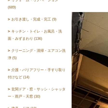
(689)
お引き渡し・完成・完工 (9)
キッチン・トイレ・お風呂・洗
面・みずまわり (136)
クリーニング・清掃・エアコン洗
浄 (5)
介護・バリアフリー・手すり取り
付けなど (14)
玄関ドア・窓・サッシ・シャッタ
ー・雨戸・天窓 (30)