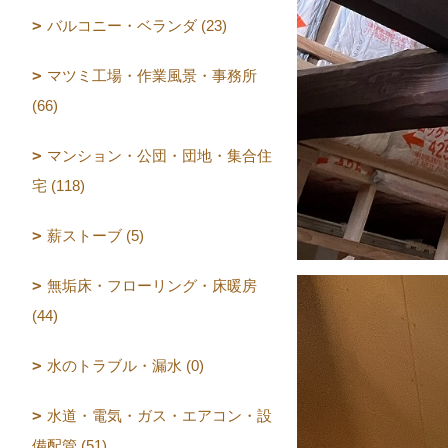
バルコニー・ベランダ (23)
マツミ工場・作業風景・事務所
(66)
マンション・公団・団地・集合住
宅 (118)
薪ストーブ (5)
無垢床・フローリング・床暖房
(44)
水のトラブル・漏水 (0)
水道・電気・ガス・エアコン・設
備配管 (51)