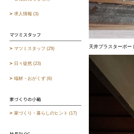
求人情報 (3)
マツミスタッフ
天井プラスターボー
マツミスタッフ (29)
日々徒然 (23)
端材・おがくず (6)
家づくりの小箱
家づくり・暮らしのヒント (17)
社長BLOG