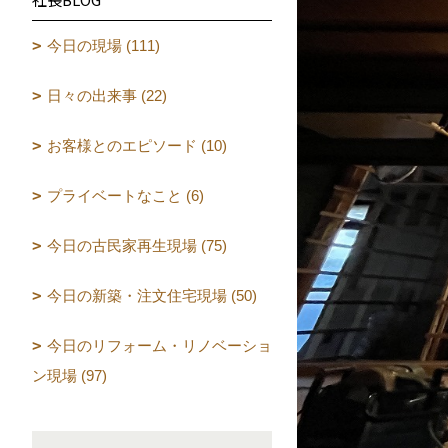
今日の現場 (111)
日々の出来事 (22)
お客様とのエピソード (10)
プライベートなこと (6)
今日の古民家再生現場 (75)
今日の新築・注文住宅現場 (50)
今日のリフォーム・リノベーショ
ン現場 (97)