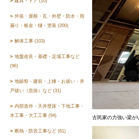
建具・ドア (10)
外装・屋根・瓦・外壁・防水・雨
漏り・板金・樋・塗装 (200)
解体工事 (103)
地盤改良・基礎・足場工事など
(96)
地鎮祭・建前・上棟・お祓い・井
戸祓い（息抜）など (31)
内部造作・天井壁床・下地工事・
木工事・大工工事 (94)
古民家の力強い梁が
断熱・防音工事など (61)