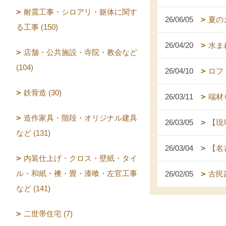
耐震工事・シロアリ・躯体に関す
26/06/05
夏の
る工事 (150)
26/04/20
水ま
店舗・公共施設・寺院・教会など
(104)
26/04/10
ロフ
鉄骨造 (30)
26/03/11
端材
造作家具・階段・オリジナル建具
26/03/05
【現
など (131)
26/03/04
【名
内装仕上げ・クロス・壁紙・タイ
ル・和紙・襖・畳・漆喰・左官工事
26/02/05
古民
など (141)
二世帯住宅 (7)