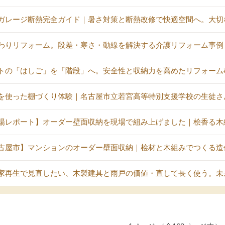
ガレージ断熱完全ガイド｜暑さ対策と断熱改修で快適空間へ。大切
わりリフォーム。段差・寒さ・動線を解決する介護リフォーム事例
トの「はしご」を「階段」へ。安全性と収納力を高めたリフォーム
を使った棚づくり体験｜名古屋市立若宮高等特別支援学校の生徒さ
場レポート】オーダー壁面収納を現場で組み上げました｜桧香る木
古屋市】マンションのオーダー壁面収納｜桧材と木組みでつくる造
家再生で見直したい、木製建具と雨戸の価値・直して長く使う。未