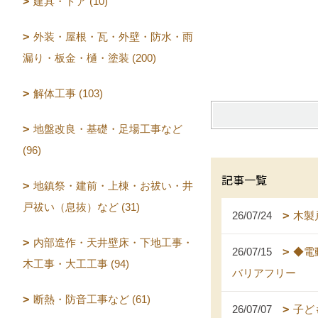
建具・ドア (10)
外装・屋根・瓦・外壁・防水・雨
漏り・板金・樋・塗装 (200)
解体工事 (103)
地盤改良・基礎・足場工事など
(96)
記事一覧
地鎮祭・建前・上棟・お祓い・井
戸祓い（息抜）など (31)
26/07/24
木製
内部造作・天井壁床・下地工事・
26/07/15
◆電
木工事・大工工事 (94)
バリアフリー
断熱・防音工事など (61)
26/07/07
子ど