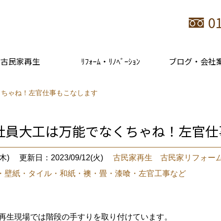
0
古民家再生
ﾘﾌｫｰﾑ・ﾘﾉﾍﾞｰｼｮﾝ
ブログ・会社
くちゃね！左官仕事もこなします
社員大工は万能でなくちゃね！左官仕
木)
更新日：2023/09/12(火)
古民家再生 古民家リフォー
・壁紙・タイル・和紙・襖・畳・漆喰・左官工事など
家再生現場では階段の手すりを取り付けています。