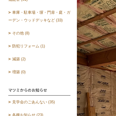
車庫・駐車場・塀・門扉・庭・ガ
ーデン・ウッドデッキなど (33)
その他 (8)
防犯リフォーム (1)
減築 (2)
増築 (0)
マツミからのお知らせ
見学会のごあんない (35)
各種お知らせ (23)