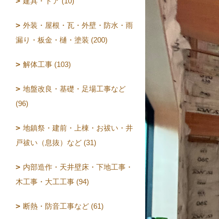
建具・ドア (10)
外装・屋根・瓦・外壁・防水・雨
漏り・板金・樋・塗装 (200)
解体工事 (103)
地盤改良・基礎・足場工事など
(96)
地鎮祭・建前・上棟・お祓い・井
戸祓い（息抜）など (31)
内部造作・天井壁床・下地工事・
木工事・大工工事 (94)
断熱・防音工事など (61)