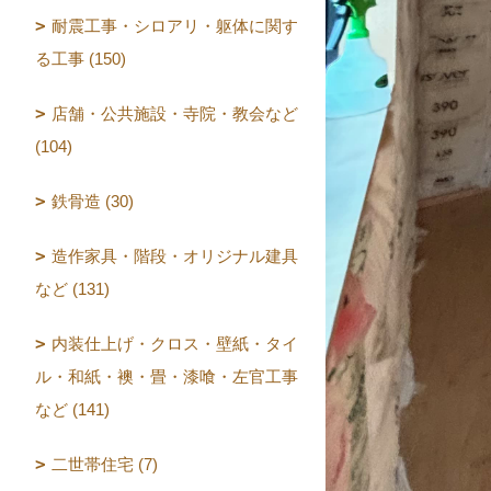
耐震工事・シロアリ・躯体に関す
る工事 (150)
店舗・公共施設・寺院・教会など
(104)
鉄骨造 (30)
造作家具・階段・オリジナル建具
など (131)
内装仕上げ・クロス・壁紙・タイ
ル・和紙・襖・畳・漆喰・左官工事
など (141)
二世帯住宅 (7)