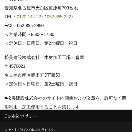
愛知県名古屋市天白区笹原町703番地
TEL：
0120-144-227
/
052-895-2227
FAX：052-895-2950
＜営業時間＞8:30〜17:30
＜定休日＞日曜日、第2土曜日、祝日
松美建設株式会社・木材加工工場・倉庫
〒4570021
名古屋市南区鶴里町3丁目50
＜定休日＞日曜日、第2土曜日、祝日
■松美建設株式会社のサイト内画像および文章を、許可なく商
用利用・加工使用することを禁じます。
Cookieポリシー
Copyright (c) matsumikensetsu. All Rights Reserved.
当サイトではCookieを使用します。