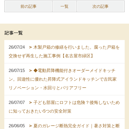
前の記事
一覧
次の記事
記事一覧
26/07/24
木製戸箱の修繕を行いました。腐った戸箱を
交換せず再生した施工事例【名古屋市緑区】
26/07/15
◆電動昇降機能付きオーダーメイドキッチ
ン。回遊性に優れた昇降式アイランドキッチンで古民家
リノベーション・水回りとバリアフリー
26/07/07
子ども部屋にロフトは危険？後悔しないため
に知っておきたい5つの安全対策
26/06/05
夏のガレージ断熱完全ガイド｜暑さ対策と断