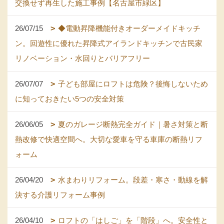
交換せず再生した施工事例【名古屋市緑区】
26/07/15
◆電動昇降機能付きオーダーメイドキッチ
ン。回遊性に優れた昇降式アイランドキッチンで古民家
リノベーション・水回りとバリアフリー
26/07/07
子ども部屋にロフトは危険？後悔しないため
に知っておきたい5つの安全対策
26/06/05
夏のガレージ断熱完全ガイド｜暑さ対策と断
熱改修で快適空間へ。大切な愛車を守る車庫の断熱リフ
ォーム
26/04/20
水まわりリフォーム。段差・寒さ・動線を解
決する介護リフォーム事例
26/04/10
ロフトの「はしご」を「階段」へ。安全性と