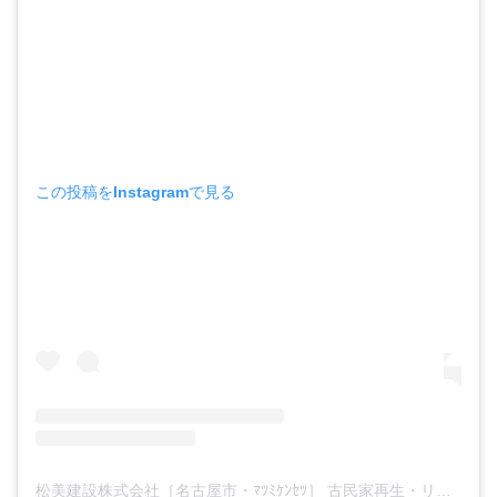
この投稿をInstagramで見る
松美建設株式会社［名古屋市・ﾏﾂﾐｹﾝｾﾂ］ 古民家再生・リノベ・自然素材の注文住宅(@matsumi.kk)がシェアした投稿