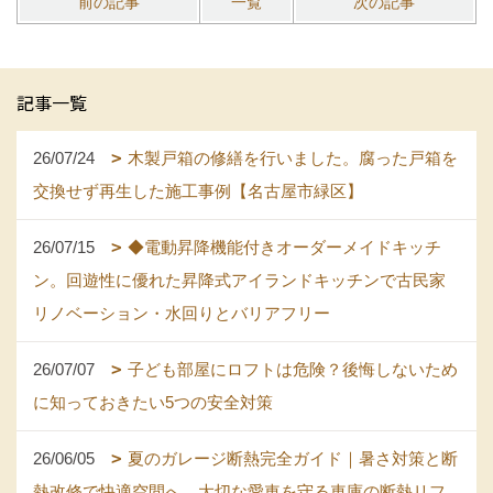
前の記事
一覧
次の記事
記事一覧
26/07/24
木製戸箱の修繕を行いました。腐った戸箱を
交換せず再生した施工事例【名古屋市緑区】
26/07/15
◆電動昇降機能付きオーダーメイドキッチ
ン。回遊性に優れた昇降式アイランドキッチンで古民家
リノベーション・水回りとバリアフリー
26/07/07
子ども部屋にロフトは危険？後悔しないため
に知っておきたい5つの安全対策
26/06/05
夏のガレージ断熱完全ガイド｜暑さ対策と断
熱改修で快適空間へ。大切な愛車を守る車庫の断熱リフ