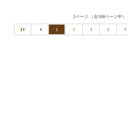
1ページ （全168ページ中）
1
2
3
4
5