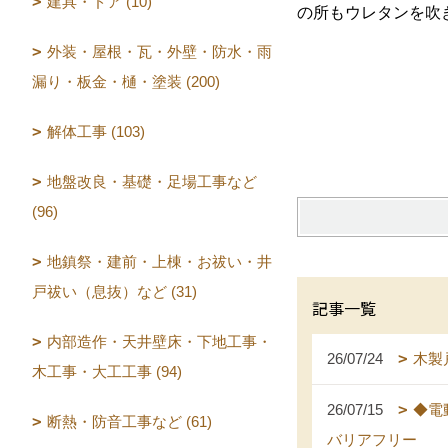
建具・ドア (10)
の所もウレタンを吹
外装・屋根・瓦・外壁・防水・雨
漏り・板金・樋・塗装 (200)
解体工事 (103)
地盤改良・基礎・足場工事など
(96)
地鎮祭・建前・上棟・お祓い・井
戸祓い（息抜）など (31)
記事一覧
内部造作・天井壁床・下地工事・
26/07/24
木製
木工事・大工工事 (94)
26/07/15
◆電
断熱・防音工事など (61)
バリアフリー