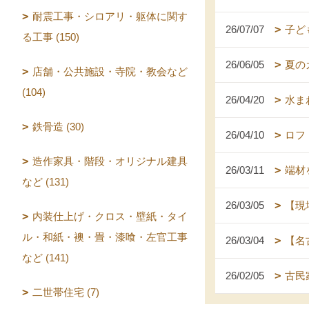
耐震工事・シロアリ・躯体に関す
26/07/07
子ど
る工事 (150)
26/06/05
夏の
店舗・公共施設・寺院・教会など
(104)
26/04/20
水ま
鉄骨造 (30)
26/04/10
ロフ
造作家具・階段・オリジナル建具
26/03/11
端材
など (131)
26/03/05
【現
内装仕上げ・クロス・壁紙・タイ
ル・和紙・襖・畳・漆喰・左官工事
26/03/04
【名
など (141)
26/02/05
古民
二世帯住宅 (7)