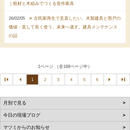
｜桧材と木組みでつくる造作家具
26/02/05
古民家再生で見直したい、木製建具と雨戸の
価値・直して長く使う。未来へ遺す。建具メンテナンス
の話
1ページ （全168ページ中）
1
2
3
4
5
6