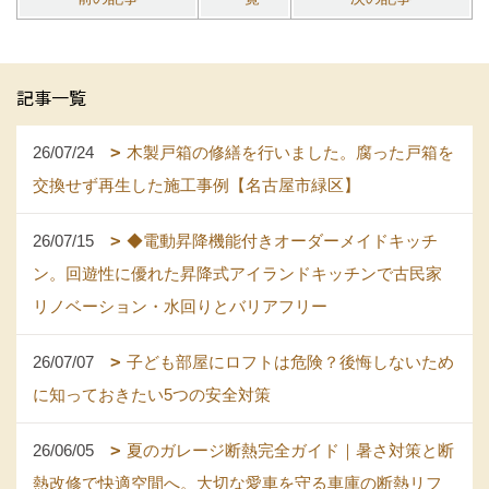
記事一覧
26/07/24
木製戸箱の修繕を行いました。腐った戸箱を
交換せず再生した施工事例【名古屋市緑区】
26/07/15
◆電動昇降機能付きオーダーメイドキッチ
ン。回遊性に優れた昇降式アイランドキッチンで古民家
リノベーション・水回りとバリアフリー
26/07/07
子ども部屋にロフトは危険？後悔しないため
に知っておきたい5つの安全対策
26/06/05
夏のガレージ断熱完全ガイド｜暑さ対策と断
熱改修で快適空間へ。大切な愛車を守る車庫の断熱リフ