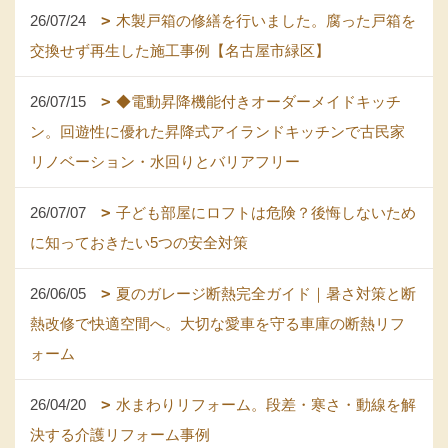
26/07/24
木製戸箱の修繕を行いました。腐った戸箱を
交換せず再生した施工事例【名古屋市緑区】
26/07/15
◆電動昇降機能付きオーダーメイドキッチ
ン。回遊性に優れた昇降式アイランドキッチンで古民家
リノベーション・水回りとバリアフリー
26/07/07
子ども部屋にロフトは危険？後悔しないため
に知っておきたい5つの安全対策
26/06/05
夏のガレージ断熱完全ガイド｜暑さ対策と断
熱改修で快適空間へ。大切な愛車を守る車庫の断熱リフ
ォーム
26/04/20
水まわりリフォーム。段差・寒さ・動線を解
決する介護リフォーム事例