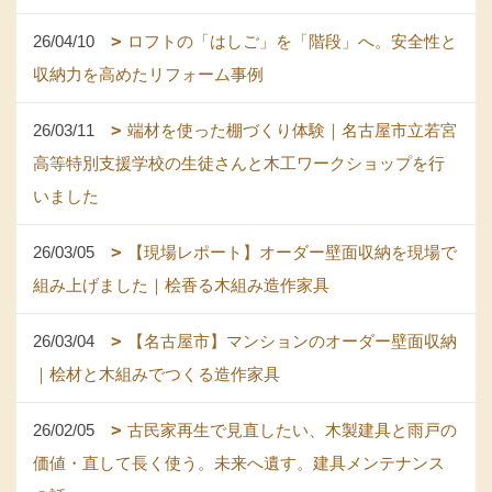
26/04/10
ロフトの「はしご」を「階段」へ。安全性と
収納力を高めたリフォーム事例
26/03/11
端材を使った棚づくり体験｜名古屋市立若宮
高等特別支援学校の生徒さんと木工ワークショップを行
いました
26/03/05
【現場レポート】オーダー壁面収納を現場で
組み上げました｜桧香る木組み造作家具
26/03/04
【名古屋市】マンションのオーダー壁面収納
｜桧材と木組みでつくる造作家具
26/02/05
古民家再生で見直したい、木製建具と雨戸の
価値・直して長く使う。未来へ遺す。建具メンテナンス