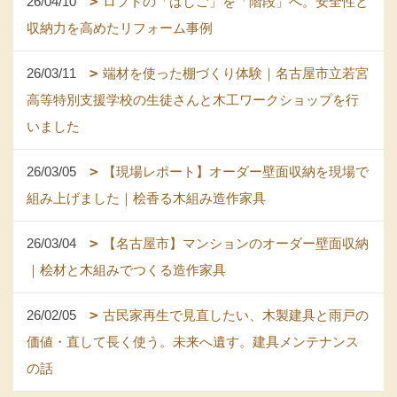
26/04/10
ロフトの「はしご」を「階段」へ。安全性と
収納力を高めたリフォーム事例
26/03/11
端材を使った棚づくり体験｜名古屋市立若宮
高等特別支援学校の生徒さんと木工ワークショップを行
いました
26/03/05
【現場レポート】オーダー壁面収納を現場で
組み上げました｜桧香る木組み造作家具
26/03/04
【名古屋市】マンションのオーダー壁面収納
｜桧材と木組みでつくる造作家具
26/02/05
古民家再生で見直したい、木製建具と雨戸の
価値・直して長く使う。未来へ遺す。建具メンテナンス
の話