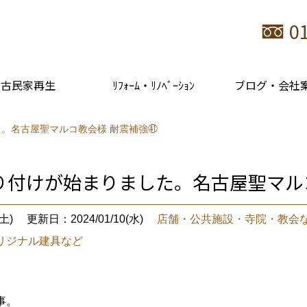
0
古民家再生
ﾘﾌｫｰﾑ・ﾘﾉﾍﾞｰｼｮﾝ
ブログ・会社
。名古屋聖マルコ教会様 耐震補強㊶
り付けが始まりました。名古屋聖マル
土)
更新日：2024/01/10(水)
店舗・公共施設・寺院・教会
リジナル建具など
事。