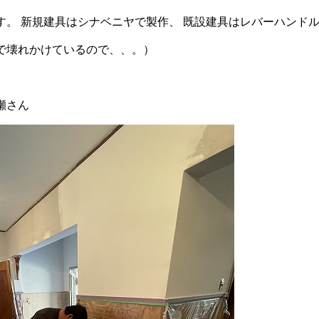
す。 新規建具はシナベニヤで製作、 既設建具はレバーハンド
で壊れかけているので、、。）
瀬さん