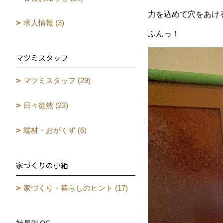
力を込めて穴をあけ
求人情報 (3)
ふんっ！
マツミスタッフ
マツミスタッフ (29)
日々徒然 (23)
端材・おがくず (6)
家づくりの小箱
家づくり・暮らしのヒント (17)
社長BLOG