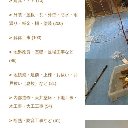
建具・ドア (10)
外装・屋根・瓦・外壁・防水・雨
漏り・板金・樋・塗装 (200)
解体工事 (103)
地盤改良・基礎・足場工事など
(96)
地鎮祭・建前・上棟・お祓い・井
戸祓い（息抜）など (31)
内部造作・天井壁床・下地工事・
木工事・大工工事 (94)
断熱・防音工事など (61)