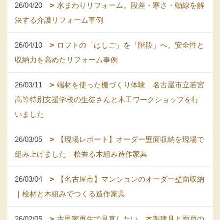
26/04/20
水まわりリフォーム。段差・寒さ・動線を解
決する介護リフォーム事例
26/04/10
ロフトの「はしご」を「階段」へ。安全性と
収納力を高めたリフォーム事例
26/03/11
端材を使った棚づくり体験｜名古屋市立若宮
高等特別支援学校の生徒さんと木工ワークショップを行
いました
26/03/05
【現場レポート】オーダー壁面収納を現場で
組み上げました｜桧香る木組み造作家具
26/03/04
【名古屋市】マンションのオーダー壁面収納
｜桧材と木組みでつくる造作家具
26/02/05
古民家再生で見直したい、木製建具と雨戸の