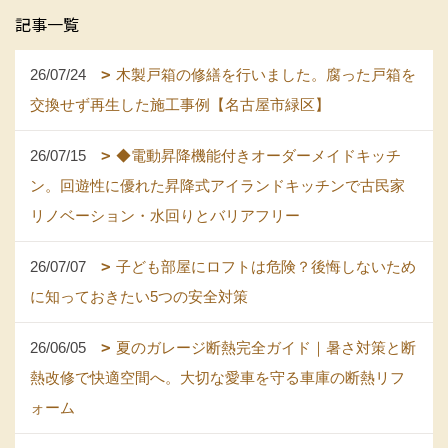
記事一覧
26/07/24
木製戸箱の修繕を行いました。腐った戸箱を
交換せず再生した施工事例【名古屋市緑区】
26/07/15
◆電動昇降機能付きオーダーメイドキッチ
ン。回遊性に優れた昇降式アイランドキッチンで古民家
リノベーション・水回りとバリアフリー
26/07/07
子ども部屋にロフトは危険？後悔しないため
に知っておきたい5つの安全対策
26/06/05
夏のガレージ断熱完全ガイド｜暑さ対策と断
熱改修で快適空間へ。大切な愛車を守る車庫の断熱リフ
ォーム