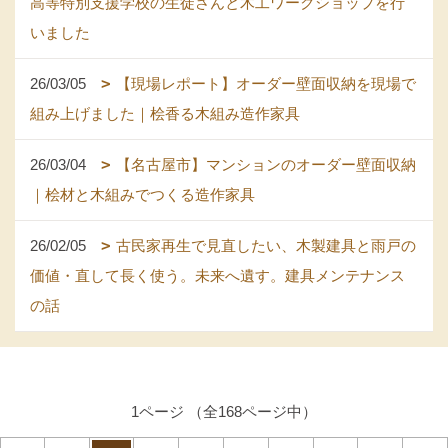
高等特別支援学校の生徒さんと木工ワークショップを行
いました
26/03/05
【現場レポート】オーダー壁面収納を現場で
組み上げました｜桧香る木組み造作家具
26/03/04
【名古屋市】マンションのオーダー壁面収納
｜桧材と木組みでつくる造作家具
26/02/05
古民家再生で見直したい、木製建具と雨戸の
価値・直して長く使う。未来へ遺す。建具メンテナンス
の話
1ページ （全168ページ中）