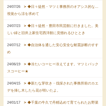
24/07/26
◆日々徒然・マツミ事務所のオアシス的な…
視覚から涼を求めて
24/07/23
◆日々徒然・豊田市民芸館に行きました。美
しい緑と旧井上家住宅西洋館に見惚れるひととき
24/07/12
◆自治体を通した安心安全な耐震診断のすす
め
24/06/19
◆冷たいコーヒー冷えてます。マツミバック
スコーヒー★
24/04/15
◆新たな芽吹き・伐採された事務所前のカエ
デを挿し木したら花が咲いたよ。
24/01/17
◆千葉の牛久で丹精込めて育てられたお野菜