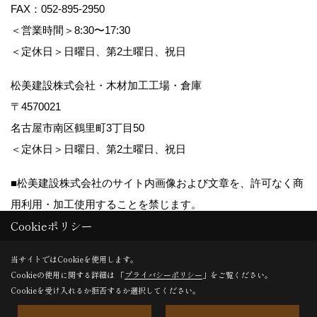
FAX：052-895-2950
＜営業時間＞8:30〜17:30
＜定休日＞日曜日、第2土曜日、祝日
松美建設株式会社・木材加工工場・倉庫
〒4570021
名古屋市南区鶴里町3丁目50
＜定休日＞日曜日、第2土曜日、祝日
■松美建設株式会社のサイト内画像および文章を、許可なく商
用利用・加工使用することを禁じます。
Cookieポリシー
Copyright (c) matsumikensetsu. All Rights Reserved.
当サイトではCookieを使用します。
Cookieの使用に関する詳細は 「
プライバシーポリシー
」をご覧ください。
Produced by
ゴデスクリエイト
Cookieを受け入れるか拒否するか選択してください。