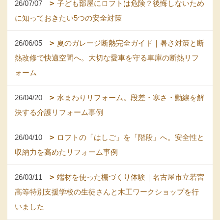
26/07/07
子ども部屋にロフトは危険？後悔しないため
に知っておきたい5つの安全対策
26/06/05
夏のガレージ断熱完全ガイド｜暑さ対策と断
熱改修で快適空間へ。大切な愛車を守る車庫の断熱リフ
ォーム
26/04/20
水まわりリフォーム。段差・寒さ・動線を解
決する介護リフォーム事例
26/04/10
ロフトの「はしご」を「階段」へ。安全性と
収納力を高めたリフォーム事例
26/03/11
端材を使った棚づくり体験｜名古屋市立若宮
高等特別支援学校の生徒さんと木工ワークショップを行
いました