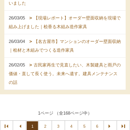
いました
26/03/05
【現場レポート】オーダー壁面収納を現場で
組み上げました｜桧香る木組み造作家具
26/03/04
【名古屋市】マンションのオーダー壁面収納
｜桧材と木組みでつくる造作家具
26/02/05
古民家再生で見直したい、木製建具と雨戸の
価値・直して長く使う。未来へ遺す。建具メンテナンス
の話
1ページ （全168ページ中）
1
2
3
4
5
6