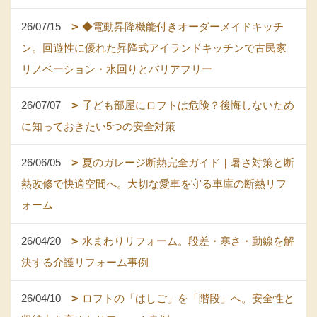
26/07/15
◆電動昇降機能付きオーダーメイドキッチ
ン。回遊性に優れた昇降式アイランドキッチンで古民家
リノベーション・水回りとバリアフリー
26/07/07
子ども部屋にロフトは危険？後悔しないため
に知っておきたい5つの安全対策
26/06/05
夏のガレージ断熱完全ガイド｜暑さ対策と断
熱改修で快適空間へ。大切な愛車を守る車庫の断熱リフ
ォーム
26/04/20
水まわりリフォーム。段差・寒さ・動線を解
決する介護リフォーム事例
26/04/10
ロフトの「はしご」を「階段」へ。安全性と