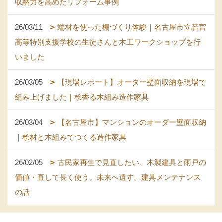
収納力を高めたリフォーム事例
26/03/11
端材を使った棚づくり体験｜名古屋市立若宮
高等特別支援学校の生徒さんと木工ワークショップを行
いました
26/03/05
【現場レポート】オーダー壁面収納を現場で
組み上げました｜桧香る木組み造作家具
26/03/04
【名古屋市】マンションのオーダー壁面収納
｜桧材と木組みでつくる造作家具
26/02/05
古民家再生で見直したい、木製建具と雨戸の
価値・直して長く使う。未来へ遺す。建具メンテナンス
の話