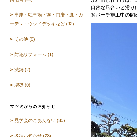
洗い出し仕上げは、
自然な風合いと滑り
車庫・駐車場・塀・門扉・庭・ガ
関ポーチ施工中の間
ーデン・ウッドデッキなど (33)
その他 (8)
防犯リフォーム (1)
減築 (2)
増築 (0)
マツミからのお知らせ
見学会のごあんない (35)
各種お知らせ (23)