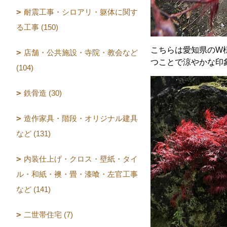
耐震工事・シロアリ・躯体に関す
る工事 (150)
こちらは愛知県のW
店舗・公共施設・寺院・教会など
つことで涼やかな印
(104)
鉄骨造 (30)
造作家具・階段・オリジナル建具
など (131)
内装仕上げ・クロス・壁紙・タイ
ル・和紙・襖・畳・漆喰・左官工事
など (141)
二世帯住宅 (7)