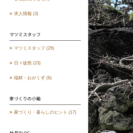
求人情報 (3)
マツミスタッフ
マツミスタッフ (29)
日々徒然 (23)
端材・おがくず (6)
家づくりの小箱
家づくり・暮らしのヒント (17)
社長BLOG