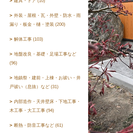
建具・ドア (10)
外装・屋根・瓦・外壁・防水・雨
漏り・板金・樋・塗装 (200)
解体工事 (103)
地盤改良・基礎・足場工事など
(96)
地鎮祭・建前・上棟・お祓い・井
戸祓い（息抜）など (31)
内部造作・天井壁床・下地工事・
木工事・大工工事 (94)
断熱・防音工事など (61)